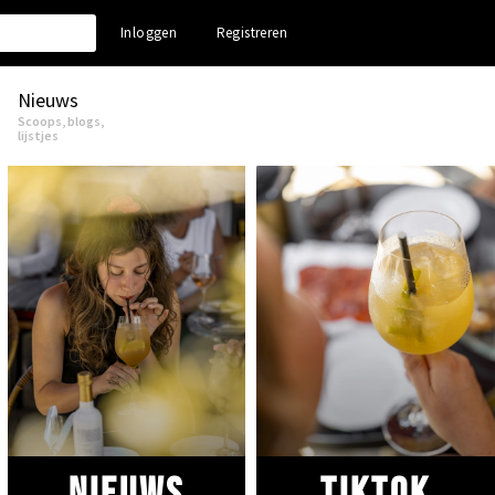
Inloggen
Registreren
Nieuws
Scoops, blogs,
lijstjes
Nieuws
Tiktok