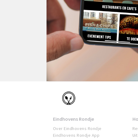
Eindhoven
Eindhovens Rondje
Ho
Over Eindhovens Rondje
Re
Eindhovens Rondje App
Ui