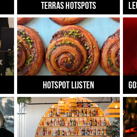
Terras hotspots
Le
Hotspot lijsten
Go