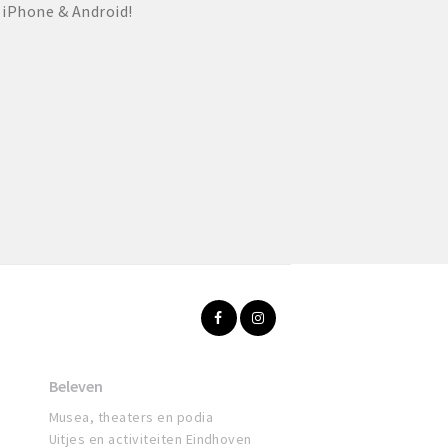
 iPhone & Android!
Beleven
Musea, theaters en podia
Uitjes en activiteiten Eindhoven