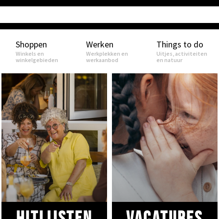
Shoppen
Werken
Things to do
Winkels en
Werkplekken en
Uitjes, activiteiten
winkelgebieden
werkaanbod
en natuur
Hitlijsten
VACATURES