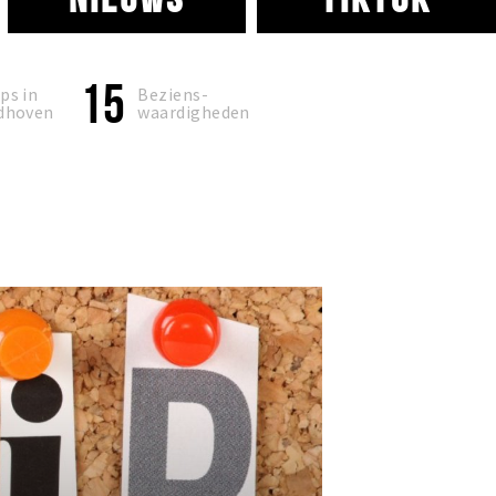
15
ps in
Beziens-
dhoven
waardigheden