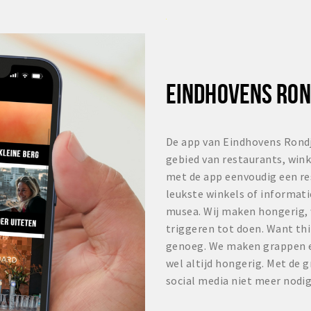
EINDHOVENS RON
De app van Eindhovens Rondj
gebied van restaurants, winke
met de app eenvoudig een re
leukste winkels of informat
musea. Wij maken hongerig, w
triggeren tot doen. Want thi
genoeg. We maken grappen en
wel altijd hongerig. Met de gr
social media niet meer nodig