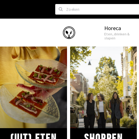
Zoeken
Horeca
Eindhoven
Eten, drinken &
slapen
(uit) eten
Shoppen