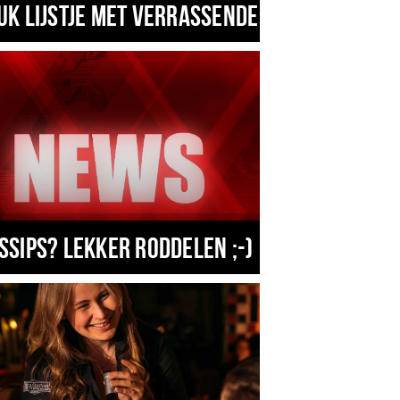
uk lijstje met verrassende zaken in eind
ssips? Lekker roddelen ;-)