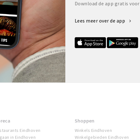
Download de app gratis voor
Lees meer over de app
reca
Shoppen
staurants Eindhoven
Winkels Eindhoven
tgaan in Eindhoven
Winkelgebieden Eindhoven