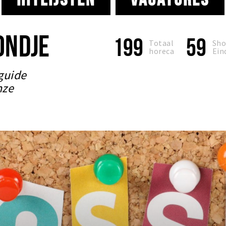
ONDJE
199
59
Totaal
Sho
horeca
Ein
guide
nze