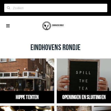
Zoeken
Eindhoven
Home
City
Wil je hiertussen?
App
Het laatste nieuws in Eindhoven
EINDHOVENS RONDJE
Lijstjes met Eindhoven tips
Roddels...
Restaurants en meer
Agenda
Hotels
Hippe tenten
Openingen en Sluitingen
Eindhovense Rondjes
Te koop en te huur