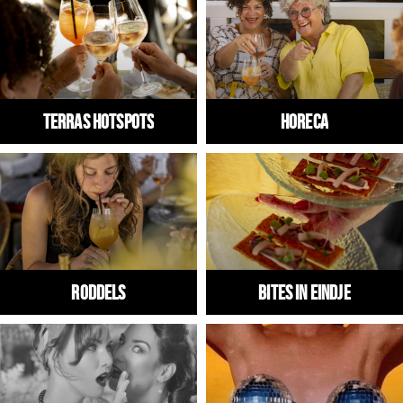
Winkels
Werken
Aanbiedingen
Terras hotspots
HORECA
Ook reclame maken?
Over Eindhovens Rondje
Inloggen
RODDELS
Bites in Eindje