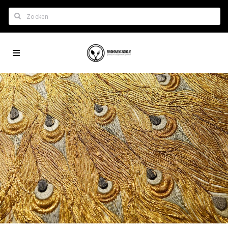
Zoeken
Eindhoven
Home
City
Wil je hiertussen?
App
Het laatste nieuws in Eindhoven
Lijstjes met Eindhoven tips
Roddels...
Restaurants en meer
Agenda
Hotels
Eindhovense Rondjes
Te koop en te huur