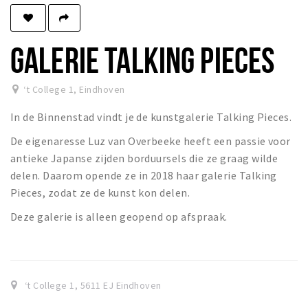
Winkels
Werken
GALERIE TALKING PIECES
Aanbiedingen
‘t College 1
,
Eindhoven
Ook reclame maken?
In de Binnenstad vindt je de kunstgalerie Talking Pieces.
Over Eindhovens Rondje
De eigenaresse Luz van Overbeeke heeft een passie voor
antieke Japanse zijden borduursels die ze graag wilde
Inloggen
delen. Daarom opende ze in 2018 haar galerie Talking
Pieces, zodat ze de kunst kon delen.
Deze galerie is alleen geopend op afspraak.
‘t College 1
,
5611 EJ
Eindhoven