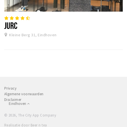
JURC
Kleine Berg 31, Eindhoven
Privacy
Algemene voorwaarden
Disclaimer
Eindhoven
© 2026, The City App Company
Realisatie door Beer n tea