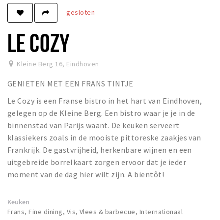
gesloten
Winkels
Werken
LE COZY
Aanbiedingen
Kleine Berg 16
,
Eindhoven
Ook reclame maken?
GENIETEN MET EEN FRANS TINTJE
Over Eindhovens Rondje
Le Cozy is een Franse bistro in het hart van Eindhoven,
gelegen op de Kleine Berg. Een bistro waar je je in de
Inloggen
binnenstad van Parijs waant. De keuken serveert
klassiekers zoals in de mooiste pittoreske zaakjes van
Frankrijk. De gastvrijheid, herkenbare wijnen en een
uitgebreide borrelkaart zorgen ervoor dat je ieder
moment van de dag hier wilt zijn. A bientôt!
Keuken
Frans, Fine dining, Vis, Vlees & barbecue, Internationaal