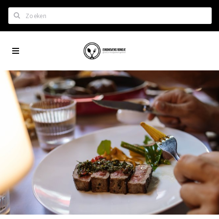
Zoeken
Eindhoven
Home
City
Wil je hiertussen?
App
Het laatste nieuws in Eindhoven
Lijstjes met Eindhoven tips
Roddels...
Restaurants en meer
Agenda
Hotels
Eindhovense Rondjes
Te koop en te huur