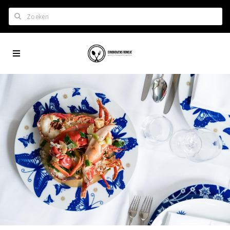
Zoeken
Eindhoven
Home
City
Wil je hiertussen?
App
Het laatste nieuws in Eindhoven
Lijstjes met Eindhoven tips
Roddels...
Restaurants en meer
Agenda
Hotels
Eindhovense Rondjes
Te koop en te huur