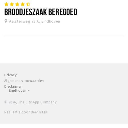
BROODJESZAAK BEREGOED
Aalsterweg 78 A, Eindhoven
Privacy
Algemene voorwaarden
Disclaimer
Eindhoven
© 2026, The City App Company
Realisatie door Beer n tea