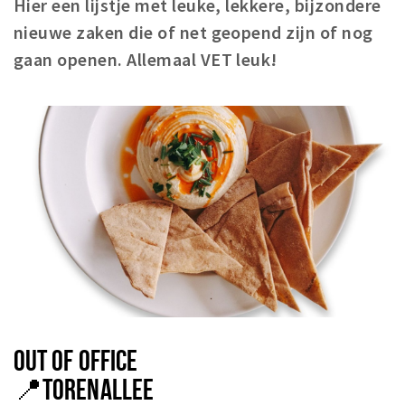
Hier een lijstje met leuke, lekkere, bijzondere
Winkels
nieuwe zaken die of net geopend zijn of nog
Werken
gaan openen. Allemaal VET leuk!
Aanbiedingen
Ook reclame maken?
Over Eindhovens Rondje
Inloggen
OUT OF OFFICE
📍
TORENALLEE