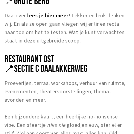
📍
GROTE BERG
Daarover
lees je hier meer
! Lekker en leuk denken
wij. En als ze open gaan vliegen wij er linea recta
naar toe om het te testen. Wat je kunt verwachten
staat in deze uitgebreide scoop.
RESTAURANT OST
📍
SECTIE C DAALAKKERWEG
Proeverijen, terras, workshops, verhuur van ruimte,
evenementen, theatervoorstellingen, thema-
avonden en meer.
Een bijzondere kaart, een heerlijke no-nonsense
vibe. Een sfeertje
niks nie
gloedjenieuw, steriel en
stijf. Wel een soort van alles mag, alles kan. Old